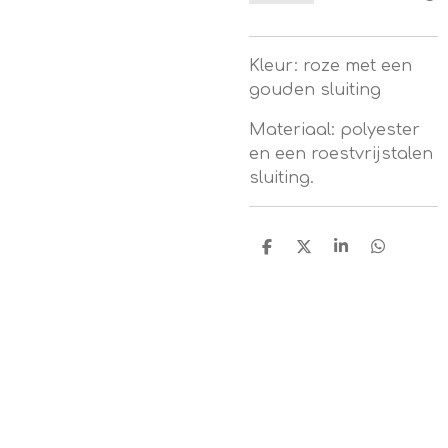
Kleur: roze met een
gouden sluiting
Materiaal: polyester
en een roestvrijstalen
sluiting.
D
D
S
D
e
e
h
e
l
e
a
l
e
l
r
e
n
e
n