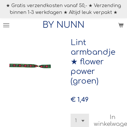
★ Gratis verzendkosten vanaf 50,- ★ Verzending
Ga
binnen 1-3 werkdagen ★ Altijd leuk verpakt ★
direct
naar
BY NUNN
de
hoofdinhoud
Lint
armbandje
★ flower
power
(groen)
€ 1,49
In
winkelwag