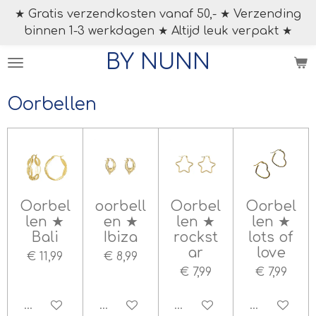
★ Gratis verzendkosten vanaf 50,- ★ Verzending
Ga
binnen 1-3 werkdagen ★ Altijd leuk verpakt ★
direct
naar
BY NUNN
de
hoofdinhoud
Oorbellen
Oorbel
oorbell
Oorbel
Oorbel
len ★
en ★
len ★
len ★
Bali
Ibiza
rockst
lots of
ar
love
€ 11,99
€ 8,99
€ 7,99
€ 7,99
In winkelwagen
In winkelwagen
In winkelwagen
In winkelw