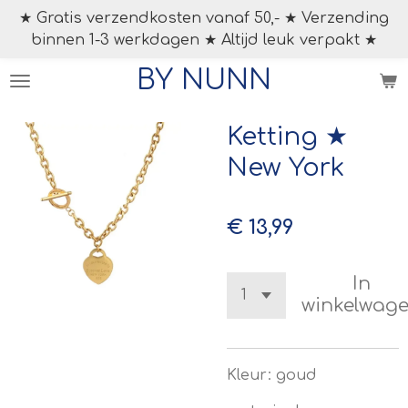
★ Gratis verzendkosten vanaf 50,- ★ Verzending
Ga
binnen 1-3 werkdagen ★ Altijd leuk verpakt ★
direct
naar
BY NUNN
de
hoofdinhoud
Ketting ★
New York
€ 13,99
In
winkelwag
Kleur: goud